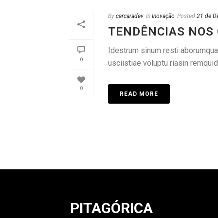
By
carcaradev
In
Inovação
Posted
21 de D
TENDÊNCIAS NOS
Idestrum sinum resti aborumquame
0
usciistiae voluptu riasin remquid
0
READ MORE
PITAGÓRICA