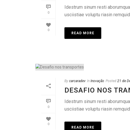
Idestrum sinum resti aborumquame
0
usciistiae voluptu riasin remquid
0
READ MORE
By
carcaradev
In
Inovação
Posted
21 de D
DESAFIO NOS TR
Idestrum sinum resti aborumquame
0
usciistiae voluptu riasin remquid
0
READ MORE