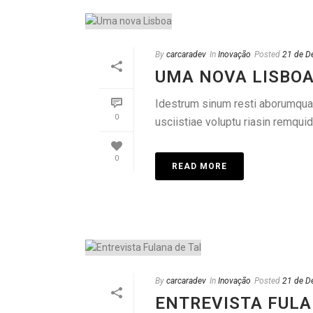
By
carcaradev
In
Inovação
Posted
21 de D
UMA NOVA LISBO
Idestrum sinum resti aborumquame
0
usciistiae voluptu riasin remquid
0
READ MORE
By
carcaradev
In
Inovação
Posted
21 de D
ENTREVISTA FULA