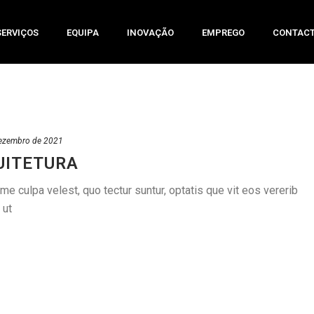
SERVIÇOS
EQUIPA
INOVAÇÃO
EMPREGO
CONTAC
ezembro de 2021
UITETURA
 culpa velest, quo tectur suntur, optatis que vit eos vererib
 ut