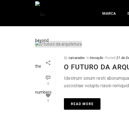
MARCA
By
carcaradev
In
Inovação
Posted
21 de D
O FUTURO DA ARQ
Idestrum sinum resti aborumquame
0
usciistiae voluptu riasin remquid
0
READ MORE