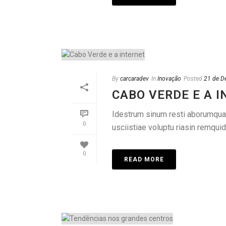
By
carcaradev
In
Inovação
Posted
21 de D
CABO VERDE E A 
Idestrum sinum resti aborumquame
0
usciistiae voluptu riasin remquid
0
READ MORE