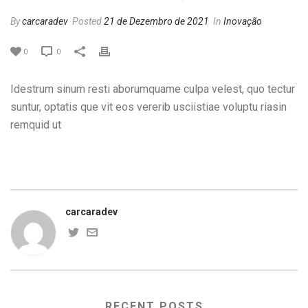
By
carcaradev
Posted
21 de Dezembro de 2021
In
Inovação
0
0
Idestrum sinum resti aborumquame culpa velest, quo tectur
suntur, optatis que vit eos vererib usciistiae voluptu riasin
remquid ut
carcaradev
RECENT POSTS